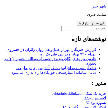
رفتن
شهر خبر
به
سایت خبری
نوشته‌ها
فهرست و ابزارک‌ها
جستجو
برای:
نوشته‌های تازه
گزارش خبرنگار مهر از حمل‌ونقل روان زائران در خسروی
انهدام ۷۴۰ پهپاد اوکراینی طی یک روز
خادمی نیروهای یگان ویژه در خیمه اباعبدالله الحسین (ع) در
بجنورد
هشدار نسبت به افزایش خطر آتش‌سوزی در طبیعت
دیانی: سامانه اعتبارسنجی خوابگاه‌ها راه‌اندازی می‌شود
مدیر :
خرید بک لینک behtarinbacklink.com
لایسنس نود32
پسورد نود 32
اوکلی لایسنس رایگان نود 32