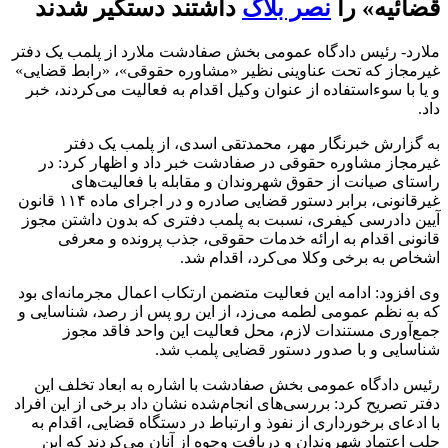
قضائیه» را
نصر بلاگ
داشتند دستگیر شدند
ملارد- رئیس دادگاه عمومی بخش صفادشت ملارد از پلمب یک دفتر
غیرمجاز که تحت عناوینی نظیر «مشاوره حقوقی»، «رابط قضایی»
و یا با سوءاستفاده از عنوان وکیل اقدام به فعالیت می‌کردند، خبر
داد.
به گزارش خبرنگار مهر، محمدتقی اسدی، از پلمب یک دفتر
غیرمجاز مشاوره حقوقی در صفادشت خبر داد و اظهار کرد: در
راستای صیانت از حقوق شهروندان و مقابله با فعالیت‌های
غیرقانونی، برابر دستور قضایی صادره و در اجرای ماده ۱۱۴ قانون
آیین دادرسی کیفری، نسبت به پلمب دفتری که بدون داشتن مجوز
قانونی اقدام به ارائه خدمات حقوقی، جذب پرونده و معرفی
اشخاص به برخی وکلا می‌کرد، اقدام شد.
وی افزود: ادامه این فعالیت متضمن ارتکاب اعمال مجرمانه‌ای بود
که به نظم عمومی لطمه می‌زد، از این رو پس از رصد، شناسایی و
جمع‌آوری مستندات لازم، محل فعالیت این واحد فاقد مجوز
شناسایی و با صدور دستور قضایی پلمب شد.
رئیس دادگاه عمومی بخش صفادشت با اشاره به ابعاد تخلف این
دفتر تصریح کرد: بررسی‌های انجام‌شده نشان داد برخی از این افراد
با ادعای برخورداری از نفوذ و ارتباط در دستگاه قضایی، اقدام به
جلب اعتماد شهروندان و دریافت وجوه از آنان می‌کردند که این