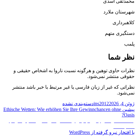
محمدتقی اسدی
شهرستان ملارد
کلاهبرداری
دستگیری متهم
پلمب
نظر شما
نظرات حاوی توهین و هرگونه نسبت ناروا به اشخاص حقیقی و
حقوقی منتشر نمی‌شود.
نظراتی که غیر از زبان فارسی یا غیر مرتبط با خبر باشد منتشر
نمی‌شود.
ارسال
نویسنده
دسته‌ها
ژوئن 4, 2026
ins2012
دسته‌بندی نشده
شده
راهبری
نوشته
پیشین
Ethische Wetten: Wie erhöhen Sie Ihre Gewinnchancen ohne
در
Oasis?
قبلی:
نوشته
نوشته
بعد
خدمت‌رسانی بدون تبعیض راه اصلی تقویت پیوند میان مردم و
بعدی:
نظام است
با افتخار نیرو گرفته از WordPress