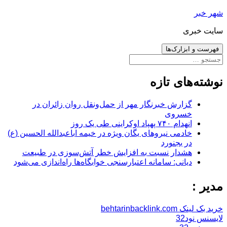
رفتن
شهر خبر
به
سایت خبری
نوشته‌ها
فهرست و ابزارک‌ها
جستجو
برای:
نوشته‌های تازه
گزارش خبرنگار مهر از حمل‌ونقل روان زائران در
خسروی
انهدام ۷۴۰ پهپاد اوکراینی طی یک روز
خادمی نیروهای یگان ویژه در خیمه اباعبدالله الحسین (ع)
در بجنورد
هشدار نسبت به افزایش خطر آتش‌سوزی در طبیعت
دیانی: سامانه اعتبارسنجی خوابگاه‌ها راه‌اندازی می‌شود
مدیر :
خرید بک لینک behtarinbacklink.com
لایسنس نود32