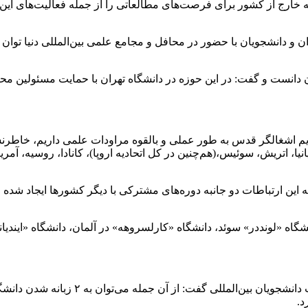
 خارج از کشور برای فرصت‌های مطالعاتی را از جمله فعالیت‌های این 
ادان و دانشجویان با حضور در محافل و مجامع علمی بین‌المللی دنیا تو
 دانست و گفت: در این حوزه در دانشگاه تهران با حمایت مسئولین محت
جز رژیم اشغالگر قدس به طور عملی و بالقوه مراودات علمی داریم، خاطرن
پانیا، اتریش، سوئیس،(هم‌چنین در کل اتحادیه اروپا)، کانادا، روسیه،
ایه این ارتباطات دو جانبه دوره‌های مشترکی با دیگر کشورها ایجاد شده
انشگاه «لونددر» سوئد، دانشگاه «کارلسروهه» در آلمان، دانشگاه «ایندی
دکتر قهرمانی با تأکید بر ضرورت ایجاد ز
د.