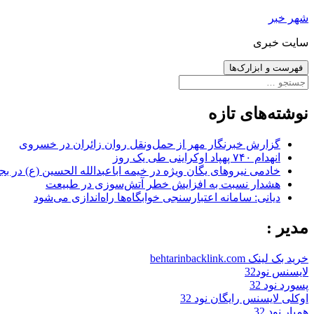
رفتن
شهر خبر
به
سایت خبری
نوشته‌ها
فهرست و ابزارک‌ها
جستجو
برای:
نوشته‌های تازه
گزارش خبرنگار مهر از حمل‌ونقل روان زائران در خسروی
انهدام ۷۴۰ پهپاد اوکراینی طی یک روز
خادمی نیروهای یگان ویژه در خیمه اباعبدالله الحسین (ع) در بج
هشدار نسبت به افزایش خطر آتش‌سوزی در طبیعت
دیانی: سامانه اعتبارسنجی خوابگاه‌ها راه‌اندازی می‌شود
مدیر :
خرید بک لینک behtarinbacklink.com
لایسنس نود32
پسورد نود 32
اوکلی لایسنس رایگان نود 32
همیار نود 32