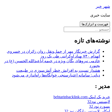
رفتن
شهر خبر
به
سایت خبری
نوشته‌ها
فهرست و ابزارک‌ها
جستجو
برای:
نوشته‌های تازه
گزارش خبرنگار مهر از حمل‌ونقل روان زائران در خسروی
انهدام ۷۴۰ پهپاد اوکراینی طی یک روز
خادمی نیروهای یگان ویژه در خیمه اباعبدالله الحسین (ع) در
بجنورد
هشدار نسبت به افزایش خطر آتش‌سوزی در طبیعت
دیانی: سامانه اعتبارسنجی خوابگاه‌ها راه‌اندازی می‌شود
مدیر :
خرید بک لینک behtarinbacklink.com
لایسنس نود32
پسورد نود 32
اوکلی لایسنس رایگان نود 32