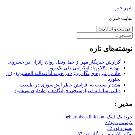
رفتن
شهر خبر
به
سایت خبری
نوشته‌ها
فهرست و ابزارک‌ها
جستجو
برای:
نوشته‌های تازه
گزارش خبرنگار مهر از حمل‌ونقل روان زائران در خسروی
انهدام ۷۴۰ پهپاد اوکراینی طی یک روز
خادمی نیروهای یگان ویژه در خیمه اباعبدالله الحسین (ع) در
بجنورد
هشدار نسبت به افزایش خطر آتش‌سوزی در طبیعت
دیانی: سامانه اعتبارسنجی خوابگاه‌ها راه‌اندازی می‌شود
مدیر :
خرید بک لینک behtarinbacklink.com
لایسنس نود32
پسورد نود 32
اوکلی لایسنس رایگان نود 32