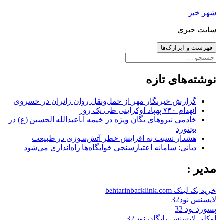
رفتن
شهر خبر
به
سایت خبری
نوشته‌ها
فهرست و ابزارک‌ها
جستجو
برای:
نوشته‌های تازه
گزارش خبرنگار مهر از حمل‌ونقل روان زائران در خسروی
انهدام ۷۴۰ پهپاد اوکراینی طی یک روز
خادمی نیروهای یگان ویژه در خیمه اباعبدالله الحسین (ع) در
بجنورد
هشدار نسبت به افزایش خطر آتش‌سوزی در طبیعت
دیانی: سامانه اعتبارسنجی خوابگاه‌ها راه‌اندازی می‌شود
مدیر :
خرید بک لینک behtarinbacklink.com
لایسنس نود32
پسورد نود 32
اوکلی لایسنس رایگان نود 32