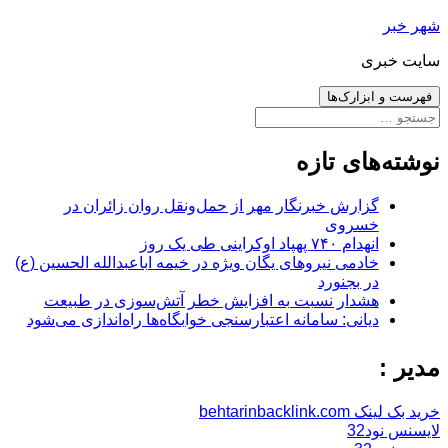
رفتن
شهر خبر
به
سایت خبری
نوشته‌ها
فهرست و ابزارک‌ها
جستجو
برای:
نوشته‌های تازه
گزارش خبرنگار مهر از حمل‌ونقل روان زائران در
خسروی
انهدام ۷۴۰ پهپاد اوکراینی طی یک روز
خادمی نیروهای یگان ویژه در خیمه اباعبدالله الحسین (ع)
در بجنورد
هشدار نسبت به افزایش خطر آتش‌سوزی در طبیعت
دیانی: سامانه اعتبارسنجی خوابگاه‌ها راه‌اندازی می‌شود
مدیر :
خرید بک لینک behtarinbacklink.com
لایسنس نود32