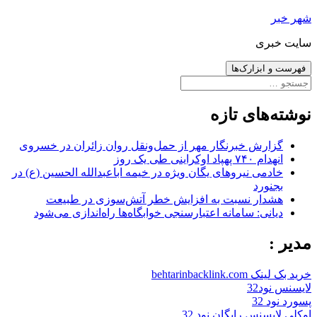
رفتن
شهر خبر
به
سایت خبری
نوشته‌ها
فهرست و ابزارک‌ها
جستجو
برای:
نوشته‌های تازه
گزارش خبرنگار مهر از حمل‌ونقل روان زائران در خسروی
انهدام ۷۴۰ پهپاد اوکراینی طی یک روز
خادمی نیروهای یگان ویژه در خیمه اباعبدالله الحسین (ع) در
بجنورد
هشدار نسبت به افزایش خطر آتش‌سوزی در طبیعت
دیانی: سامانه اعتبارسنجی خوابگاه‌ها راه‌اندازی می‌شود
مدیر :
خرید بک لینک behtarinbacklink.com
لایسنس نود32
پسورد نود 32
اوکلی لایسنس رایگان نود 32