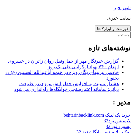
رفتن
شهر خبر
به
سایت خبری
نوشته‌ها
فهرست و ابزارک‌ها
جستجو
برای:
نوشته‌های تازه
گزارش خبرنگار مهر از حمل‌ونقل روان زائران در خسروی
انهدام ۷۴۰ پهپاد اوکراینی طی یک روز
خادمی نیروهای یگان ویژه در خیمه اباعبدالله الحسین (ع) در
بجنورد
هشدار نسبت به افزایش خطر آتش‌سوزی در طبیعت
دیانی: سامانه اعتبارسنجی خوابگاه‌ها راه‌اندازی می‌شود
مدیر :
خرید بک لینک behtarinbacklink.com
لایسنس نود32
پسورد نود 32
اوکلی لایسنس رایگان نود 32