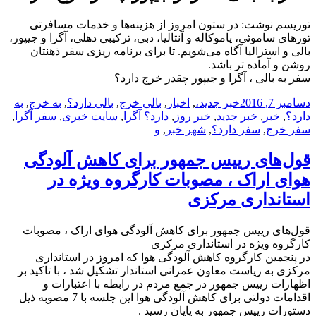
توریسم نوشت: در ستون امروز از هزینه‌ها و خدمات مسافرتی
تورهای ساموئی، پاموکاله و آنتالیا، دبی، ترکیبی دهلی، آگرا و جیپور،
بالی و استرالیا آگاه می‌شویم. تا برای برنامه ریزی سفر ذهنتان
روشن و آماده تر باشد.
سفر به بالی ، آگرا و جیپور چقدر خرج دارد؟
ارسال
دسته‌ها
نویسنده
برچسب‌ها
دسامبر 7, 2016
خبر جدید
،
,
اخبار
,
بالی خرج
,
بالی دارد؟
,
به خرج
,
به
شده
دارد؟
,
خبر
,
خبر جدید
,
خبر روز
,
دارد؟ آگرا
,
سایت خبری
,
سفر آگرا
,
در
سفر خرج
,
سفر دارد؟
,
شهر خبر
,
و
قول‌های رییس جمهور برای کاهش آلودگی
هوای اراک ، مصوبات کارگروه ویژه در
استانداری مرکزی
قول‌های رییس جمهور برای کاهش آلودگی هوای اراک ، مصوبات
کارگروه ویژه در استانداری مرکزی
در پنجمین کارگروه کاهش آلودگی هوا که امروز در استانداری
مرکزی به ریاست معاون عمرانی استاندار تشکیل شد ، با تاکید بر
اظهارات رییس جمهور در جمع مردم در رابطه با اعتبارات و
اقدامات دولتی برای کاهش آلودگی هوا این جلسه با 7 مصوبه ذیل
دستورات رییس جمهور به پایان رسید .