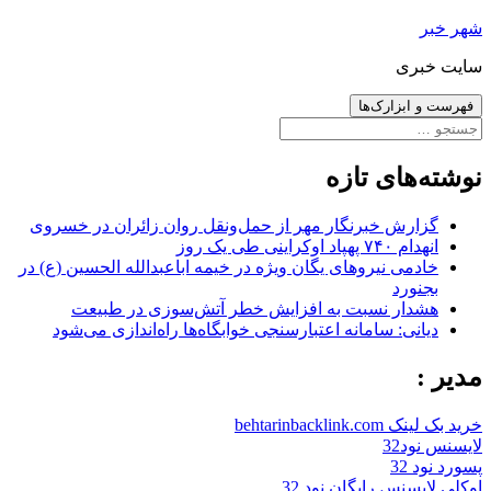
رفتن
شهر خبر
به
سایت خبری
نوشته‌ها
فهرست و ابزارک‌ها
جستجو
برای:
نوشته‌های تازه
گزارش خبرنگار مهر از حمل‌ونقل روان زائران در خسروی
انهدام ۷۴۰ پهپاد اوکراینی طی یک روز
خادمی نیروهای یگان ویژه در خیمه اباعبدالله الحسین (ع) در
بجنورد
هشدار نسبت به افزایش خطر آتش‌سوزی در طبیعت
دیانی: سامانه اعتبارسنجی خوابگاه‌ها راه‌اندازی می‌شود
مدیر :
خرید بک لینک behtarinbacklink.com
لایسنس نود32
پسورد نود 32
اوکلی لایسنس رایگان نود 32