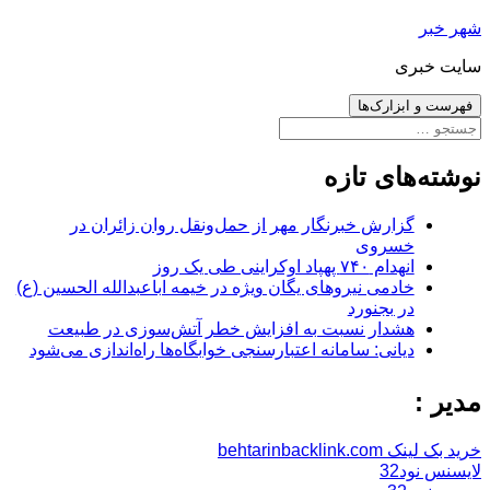
رفتن
شهر خبر
به
سایت خبری
نوشته‌ها
فهرست و ابزارک‌ها
جستجو
برای:
نوشته‌های تازه
گزارش خبرنگار مهر از حمل‌ونقل روان زائران در
خسروی
انهدام ۷۴۰ پهپاد اوکراینی طی یک روز
خادمی نیروهای یگان ویژه در خیمه اباعبدالله الحسین (ع)
در بجنورد
هشدار نسبت به افزایش خطر آتش‌سوزی در طبیعت
دیانی: سامانه اعتبارسنجی خوابگاه‌ها راه‌اندازی می‌شود
مدیر :
خرید بک لینک behtarinbacklink.com
لایسنس نود32