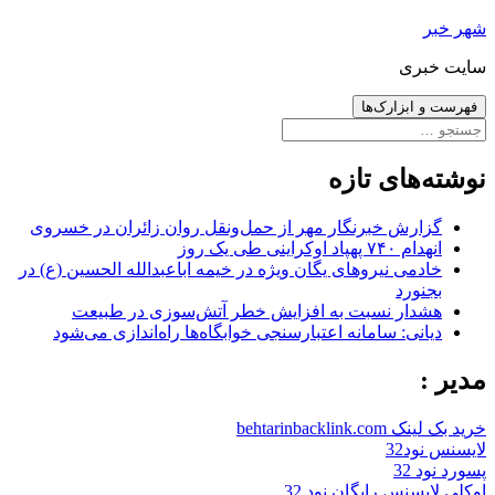
رفتن
شهر خبر
به
سایت خبری
نوشته‌ها
فهرست و ابزارک‌ها
جستجو
برای:
نوشته‌های تازه
گزارش خبرنگار مهر از حمل‌ونقل روان زائران در خسروی
انهدام ۷۴۰ پهپاد اوکراینی طی یک روز
خادمی نیروهای یگان ویژه در خیمه اباعبدالله الحسین (ع) در
بجنورد
هشدار نسبت به افزایش خطر آتش‌سوزی در طبیعت
دیانی: سامانه اعتبارسنجی خوابگاه‌ها راه‌اندازی می‌شود
مدیر :
خرید بک لینک behtarinbacklink.com
لایسنس نود32
پسورد نود 32
اوکلی لایسنس رایگان نود 32