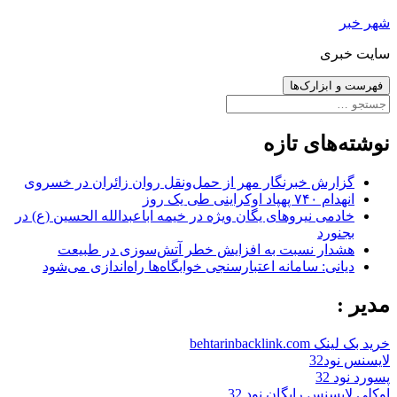
رفتن
شهر خبر
به
سایت خبری
نوشته‌ها
فهرست و ابزارک‌ها
جستجو
برای:
نوشته‌های تازه
گزارش خبرنگار مهر از حمل‌ونقل روان زائران در خسروی
انهدام ۷۴۰ پهپاد اوکراینی طی یک روز
خادمی نیروهای یگان ویژه در خیمه اباعبدالله الحسین (ع) در
بجنورد
هشدار نسبت به افزایش خطر آتش‌سوزی در طبیعت
دیانی: سامانه اعتبارسنجی خوابگاه‌ها راه‌اندازی می‌شود
مدیر :
خرید بک لینک behtarinbacklink.com
لایسنس نود32
پسورد نود 32
اوکلی لایسنس رایگان نود 32