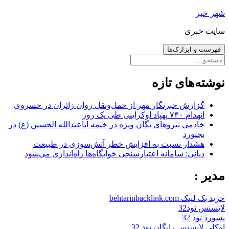
رفتن
شهر خبر
به
سایت خبری
نوشته‌ها
فهرست و ابزارک‌ها
جستجو
برای:
نوشته‌های تازه
گزارش خبرنگار مهر از حمل‌ونقل روان زائران در خسروی
انهدام ۷۴۰ پهپاد اوکراینی طی یک روز
خادمی نیروهای یگان ویژه در خیمه اباعبدالله الحسین (ع) در
بجنورد
هشدار نسبت به افزایش خطر آتش‌سوزی در طبیعت
دیانی: سامانه اعتبارسنجی خوابگاه‌ها راه‌اندازی می‌شود
مدیر :
خرید بک لینک behtarinbacklink.com
لایسنس نود32
پسورد نود 32
اوکلی لایسنس رایگان نود 32