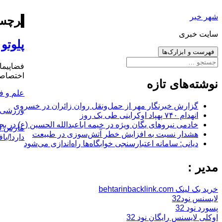
رفتن
شهر خبر
به
برچس
نوشته‌ها
سایت خبری
پلوتو
فهرست و ابزارک‌ها
جستجو
فضاپیمای
برای:
اختصاصی
نوشته‌های تازه
علم و ف
گزارش خبرنگار مهر از حمل‌ونقل روان زائران در خسروی
ورزشی
انهدام ۷۴۰ پهپاد اوکراینی طی یک روز
خادمی نیروهای یگان ویژه در خیمه اباعبدالله الحسین (ع) در بج
ارسال
مارس 8, 2016
هشدار نسبت به افزایش خطر آتش‌سوزی در طبیعت
شده
دارد!/یاف
دیانی: سامانه اعتبارسنجی خوابگاه‌ها راه‌اندازی می‌شود
در
مدیر :
خرید بک لینک behtarinbacklink.com
لایسنس نود32
پسورد نود 32
اوکلی لایسنس رایگان نود 32