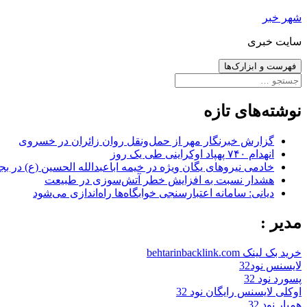
رفتن
شهر خبر
به
سایت خبری
نوشته‌ها
فهرست و ابزارک‌ها
جستجو
برای:
نوشته‌های تازه
گزارش خبرنگار مهر از حمل‌ونقل روان زائران در خسروی
انهدام ۷۴۰ پهپاد اوکراینی طی یک روز
خادمی نیروهای یگان ویژه در خیمه اباعبدالله الحسین (ع) در بج
هشدار نسبت به افزایش خطر آتش‌سوزی در طبیعت
دیانی: سامانه اعتبارسنجی خوابگاه‌ها راه‌اندازی می‌شود
مدیر :
خرید بک لینک behtarinbacklink.com
لایسنس نود32
پسورد نود 32
اوکلی لایسنس رایگان نود 32
همیار نود 32