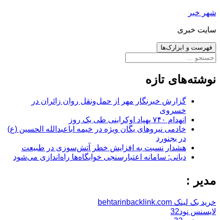
رفتن
شهر خبر
به
سایت خبری
نوشته‌ها
فهرست و ابزارک‌ها
جستجو
برای:
نوشته‌های تازه
گزارش خبرنگار مهر از حمل‌ونقل روان زائران در
خسروی
انهدام ۷۴۰ پهپاد اوکراینی طی یک روز
خادمی نیروهای یگان ویژه در خیمه اباعبدالله الحسین (ع)
در بجنورد
هشدار نسبت به افزایش خطر آتش‌سوزی در طبیعت
دیانی: سامانه اعتبارسنجی خوابگاه‌ها راه‌اندازی می‌شود
مدیر :
خرید بک لینک behtarinbacklink.com
لایسنس نود32