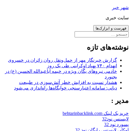
رفتن
شهر خبر
به
سایت خبری
نوشته‌ها
فهرست و ابزارک‌ها
جستجو
برای:
نوشته‌های تازه
گزارش خبرنگار مهر از حمل‌ونقل روان زائران در خسروی
انهدام ۷۴۰ پهپاد اوکراینی طی یک روز
خادمی نیروهای یگان ویژه در خیمه اباعبدالله الحسین (ع) در
بجنورد
هشدار نسبت به افزایش خطر آتش‌سوزی در طبیعت
دیانی: سامانه اعتبارسنجی خوابگاه‌ها راه‌اندازی می‌شود
مدیر :
خرید بک لینک behtarinbacklink.com
لایسنس نود32
پسورد نود 32
اوکلی لایسنس رایگان نود 32