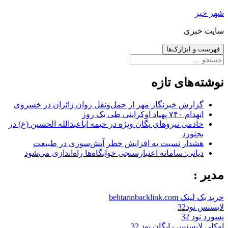
رفتن
شهر خبر
به
سایت خبری
نوشته‌ها
فهرست و ابزارک‌ها
جستجو
برای:
نوشته‌های تازه
گزارش خبرنگار مهر از حمل‌ونقل روان زائران در خسروی
انهدام ۷۴۰ پهپاد اوکراینی طی یک روز
خادمی نیروهای یگان ویژه در خیمه اباعبدالله الحسین (ع) در
بجنورد
هشدار نسبت به افزایش خطر آتش‌سوزی در طبیعت
دیانی: سامانه اعتبارسنجی خوابگاه‌ها راه‌اندازی می‌شود
مدیر :
خرید بک لینک behtarinbacklink.com
لایسنس نود32
پسورد نود 32
اوکلی لایسنس رایگان نود 32