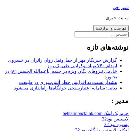
رفتن
شهر خبر
به
سایت خبری
نوشته‌ها
فهرست و ابزارک‌ها
جستجو
برای:
نوشته‌های تازه
گزارش خبرنگار مهر از حمل‌ونقل روان زائران در خسروی
انهدام ۷۴۰ پهپاد اوکراینی طی یک روز
خادمی نیروهای یگان ویژه در خیمه اباعبدالله الحسین (ع) در
بجنورد
هشدار نسبت به افزایش خطر آتش‌سوزی در طبیعت
دیانی: سامانه اعتبارسنجی خوابگاه‌ها راه‌اندازی می‌شود
مدیر :
خرید بک لینک behtarinbacklink.com
لایسنس نود32
پسورد نود 32
اوکلی لایسنس رایگان نود 32