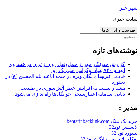
رفتن
شهر خبر
به
سایت خبری
نوشته‌ها
فهرست و ابزارک‌ها
جستجو
برای:
نوشته‌های تازه
گزارش خبرنگار مهر از حمل‌ونقل روان زائران در خسروی
انهدام ۷۴۰ پهپاد اوکراینی طی یک روز
خادمی نیروهای یگان ویژه در خیمه اباعبدالله الحسین (ع) در
بجنورد
هشدار نسبت به افزایش خطر آتش‌سوزی در طبیعت
دیانی: سامانه اعتبارسنجی خوابگاه‌ها راه‌اندازی می‌شود
مدیر :
خرید بک لینک behtarinbacklink.com
لایسنس نود32
پسورد نود 32
اوکلی لایسنس رایگان نود 32