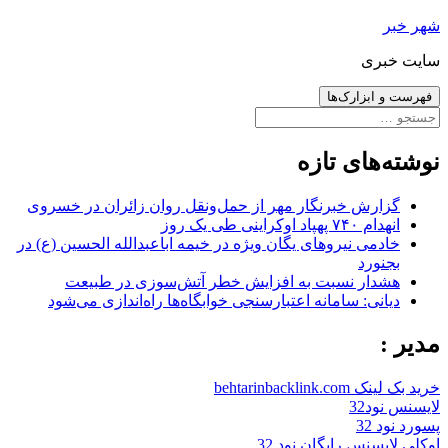
رفتن
شهر خبر
به
سایت خبری
نوشته‌ها
فهرست و ابزارک‌ها
جستجو
برای:
نوشته‌های تازه
گزارش خبرنگار مهر از حمل‌ونقل روان زائران در خسروی
انهدام ۷۴۰ پهپاد اوکراینی طی یک روز
خادمی نیروهای یگان ویژه در خیمه اباعبدالله الحسین (ع) در
بجنورد
هشدار نسبت به افزایش خطر آتش‌سوزی در طبیعت
دیانی: سامانه اعتبارسنجی خوابگاه‌ها راه‌اندازی می‌شود
مدیر :
خرید بک لینک behtarinbacklink.com
لایسنس نود32
پسورد نود 32
اوکلی لایسنس رایگان نود 32