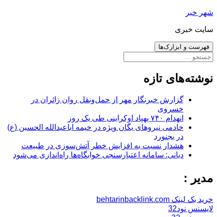
رفتن
شهر خبر
به
سایت خبری
نوشته‌ها
فهرست و ابزارک‌ها
جستجو
برای:
نوشته‌های تازه
گزارش خبرنگار مهر از حمل‌ونقل روان زائران در
خسروی
انهدام ۷۴۰ پهپاد اوکراینی طی یک روز
خادمی نیروهای یگان ویژه در خیمه اباعبدالله الحسین (ع)
در بجنورد
هشدار نسبت به افزایش خطر آتش‌سوزی در طبیعت
دیانی: سامانه اعتبارسنجی خوابگاه‌ها راه‌اندازی می‌شود
مدیر :
خرید بک لینک behtarinbacklink.com
لایسنس نود32