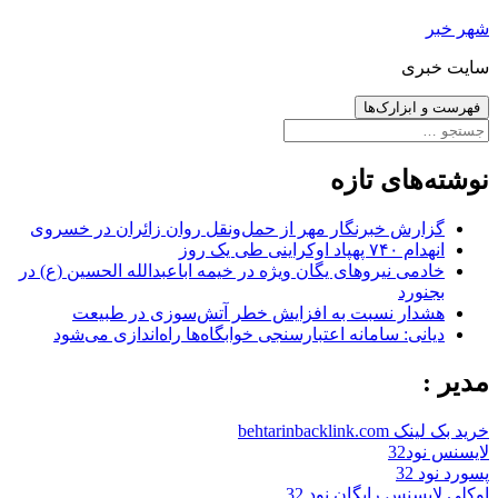
رفتن
شهر خبر
به
سایت خبری
نوشته‌ها
فهرست و ابزارک‌ها
جستجو
برای:
نوشته‌های تازه
گزارش خبرنگار مهر از حمل‌ونقل روان زائران در خسروی
انهدام ۷۴۰ پهپاد اوکراینی طی یک روز
خادمی نیروهای یگان ویژه در خیمه اباعبدالله الحسین (ع) در
بجنورد
هشدار نسبت به افزایش خطر آتش‌سوزی در طبیعت
دیانی: سامانه اعتبارسنجی خوابگاه‌ها راه‌اندازی می‌شود
مدیر :
خرید بک لینک behtarinbacklink.com
لایسنس نود32
پسورد نود 32
اوکلی لایسنس رایگان نود 32