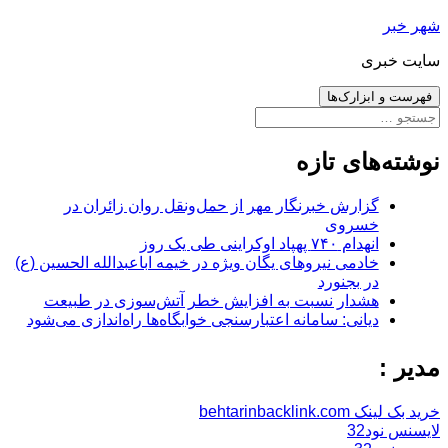
رفتن
شهر خبر
به
سایت خبری
نوشته‌ها
فهرست و ابزارک‌ها
جستجو
برای:
نوشته‌های تازه
گزارش خبرنگار مهر از حمل‌ونقل روان زائران در
خسروی
انهدام ۷۴۰ پهپاد اوکراینی طی یک روز
خادمی نیروهای یگان ویژه در خیمه اباعبدالله الحسین (ع)
در بجنورد
هشدار نسبت به افزایش خطر آتش‌سوزی در طبیعت
دیانی: سامانه اعتبارسنجی خوابگاه‌ها راه‌اندازی می‌شود
مدیر :
خرید بک لینک behtarinbacklink.com
لایسنس نود32