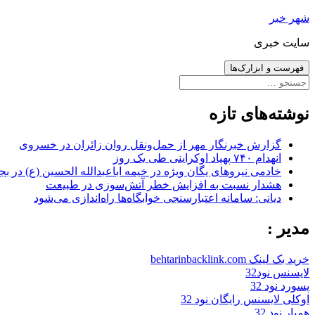
رفتن
شهر خبر
به
سایت خبری
نوشته‌ها
فهرست و ابزارک‌ها
جستجو
برای:
نوشته‌های تازه
گزارش خبرنگار مهر از حمل‌ونقل روان زائران در خسروی
انهدام ۷۴۰ پهپاد اوکراینی طی یک روز
خادمی نیروهای یگان ویژه در خیمه اباعبدالله الحسین (ع) در بج
هشدار نسبت به افزایش خطر آتش‌سوزی در طبیعت
دیانی: سامانه اعتبارسنجی خوابگاه‌ها راه‌اندازی می‌شود
مدیر :
خرید بک لینک behtarinbacklink.com
لایسنس نود32
پسورد نود 32
اوکلی لایسنس رایگان نود 32
همیار نود 32