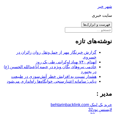
رفتن
شهر خبر
به
سایت خبری
نوشته‌ها
فهرست و ابزارک‌ها
جستجو
برای:
نوشته‌های تازه
گزارش خبرنگار مهر از حمل‌ونقل روان زائران در
خسروی
انهدام ۷۴۰ پهپاد اوکراینی طی یک روز
خادمی نیروهای یگان ویژه در خیمه اباعبدالله الحسین (ع)
در بجنورد
هشدار نسبت به افزایش خطر آتش‌سوزی در طبیعت
دیانی: سامانه اعتبارسنجی خوابگاه‌ها راه‌اندازی می‌شود
مدیر :
خرید بک لینک behtarinbacklink.com
لایسنس نود32