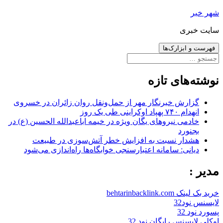
رفتن
شهر خبر
به
سایت خبری
نوشته‌ها
فهرست و ابزارک‌ها
جستجو
برای:
نوشته‌های تازه
گزارش خبرنگار مهر از حمل‌ونقل روان زائران در خسروی
انهدام ۷۴۰ پهپاد اوکراینی طی یک روز
خادمی نیروهای یگان ویژه در خیمه اباعبدالله الحسین (ع) در
بجنورد
هشدار نسبت به افزایش خطر آتش‌سوزی در طبیعت
دیانی: سامانه اعتبارسنجی خوابگاه‌ها راه‌اندازی می‌شود
مدیر :
خرید بک لینک behtarinbacklink.com
لایسنس نود32
پسورد نود 32
اوکلی لایسنس رایگان نود 32