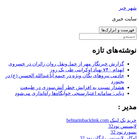
رفتن
شهر خبر
به
سایت خبری
نوشته‌ها
فهرست و ابزارک‌ها
جستجو
برای:
نوشته‌های تازه
گزارش خبرنگار مهر از حمل‌ونقل روان زائران در خسروی
انهدام ۷۴۰ پهپاد اوکراینی طی یک روز
خادمی نیروهای یگان ویژه در خیمه اباعبدالله الحسین (ع) در
بجنورد
هشدار نسبت به افزایش خطر آتش‌سوزی در طبیعت
دیانی: سامانه اعتبارسنجی خوابگاه‌ها راه‌اندازی می‌شود
مدیر :
خرید بک لینک behtarinbacklink.com
لایسنس نود32
پسورد نود 32
اوکلی لایسنس رایگان نود 32