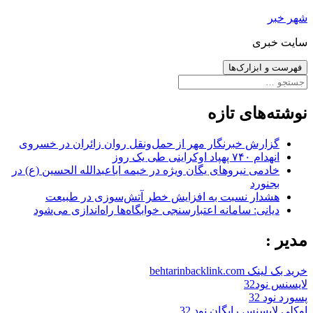
رفتن
شهر خبر
به
سایت خبری
نوشته‌ها
فهرست و ابزارک‌ها
جستجو
برای:
نوشته‌های تازه
گزارش خبرنگار مهر از حمل‌ونقل روان زائران در خسروی
انهدام ۷۴۰ پهپاد اوکراینی طی یک روز
خادمی نیروهای یگان ویژه در خیمه اباعبدالله الحسین (ع) در
بجنورد
هشدار نسبت به افزایش خطر آتش‌سوزی در طبیعت
دیانی: سامانه اعتبارسنجی خوابگاه‌ها راه‌اندازی می‌شود
مدیر :
خرید بک لینک behtarinbacklink.com
لایسنس نود32
پسورد نود 32
اوکلی لایسنس رایگان نود 32