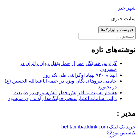
رفتن
شهر خبر
به
سایت خبری
نوشته‌ها
فهرست و ابزارک‌ها
جستجو
برای:
نوشته‌های تازه
گزارش خبرنگار مهر از حمل‌ونقل روان زائران در
خسروی
انهدام ۷۴۰ پهپاد اوکراینی طی یک روز
خادمی نیروهای یگان ویژه در خیمه اباعبدالله الحسین (ع)
در بجنورد
هشدار نسبت به افزایش خطر آتش‌سوزی در طبیعت
دیانی: سامانه اعتبارسنجی خوابگاه‌ها راه‌اندازی می‌شود
مدیر :
خرید بک لینک behtarinbacklink.com
لایسنس نود32