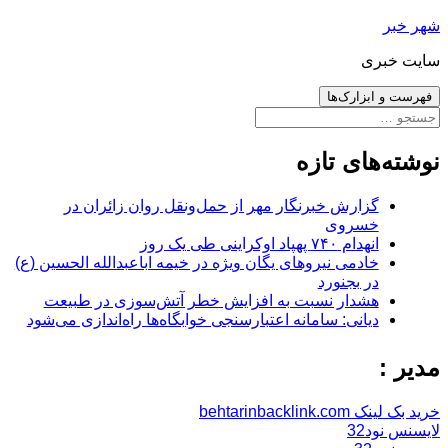
رفتن
شهر خبر
به
سایت خبری
نوشته‌ها
فهرست و ابزارک‌ها
جستجو
برای:
نوشته‌های تازه
گزارش خبرنگار مهر از حمل‌ونقل روان زائران در
خسروی
انهدام ۷۴۰ پهپاد اوکراینی طی یک روز
خادمی نیروهای یگان ویژه در خیمه اباعبدالله الحسین (ع)
در بجنورد
هشدار نسبت به افزایش خطر آتش‌سوزی در طبیعت
دیانی: سامانه اعتبارسنجی خوابگاه‌ها راه‌اندازی می‌شود
مدیر :
خرید بک لینک behtarinbacklink.com
لایسنس نود32