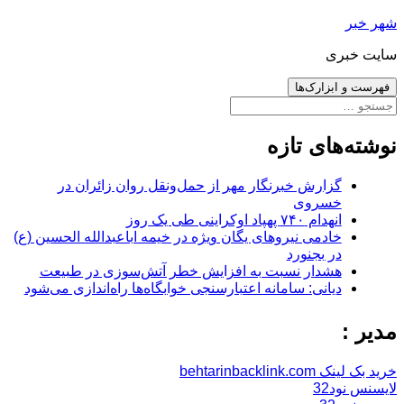
رفتن
شهر خبر
به
سایت خبری
نوشته‌ها
فهرست و ابزارک‌ها
جستجو
برای:
نوشته‌های تازه
گزارش خبرنگار مهر از حمل‌ونقل روان زائران در
خسروی
انهدام ۷۴۰ پهپاد اوکراینی طی یک روز
خادمی نیروهای یگان ویژه در خیمه اباعبدالله الحسین (ع)
در بجنورد
هشدار نسبت به افزایش خطر آتش‌سوزی در طبیعت
دیانی: سامانه اعتبارسنجی خوابگاه‌ها راه‌اندازی می‌شود
مدیر :
خرید بک لینک behtarinbacklink.com
لایسنس نود32