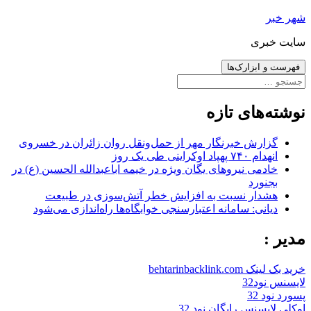
رفتن
شهر خبر
به
سایت خبری
نوشته‌ها
فهرست و ابزارک‌ها
جستجو
برای:
نوشته‌های تازه
گزارش خبرنگار مهر از حمل‌ونقل روان زائران در خسروی
انهدام ۷۴۰ پهپاد اوکراینی طی یک روز
خادمی نیروهای یگان ویژه در خیمه اباعبدالله الحسین (ع) در
بجنورد
هشدار نسبت به افزایش خطر آتش‌سوزی در طبیعت
دیانی: سامانه اعتبارسنجی خوابگاه‌ها راه‌اندازی می‌شود
مدیر :
خرید بک لینک behtarinbacklink.com
لایسنس نود32
پسورد نود 32
اوکلی لایسنس رایگان نود 32