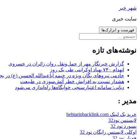
رفتن
شهر خبر
به
سایت خبری
نوشته‌ها
فهرست و ابزارک‌ها
جستجو
برای:
نوشته‌های تازه
گزارش خبرنگار مهر از حمل‌ونقل روان زائران در خسروی
انهدام ۷۴۰ پهپاد اوکراینی طی یک روز
خادمی نیروهای یگان ویژه در خیمه اباعبدالله الحسین (ع) در بج
هشدار نسبت به افزایش خطر آتش‌سوزی در طبیعت
دیانی: سامانه اعتبارسنجی خوابگاه‌ها راه‌اندازی می‌شود
مدیر :
خرید بک لینک behtarinbacklink.com
لایسنس نود32
پسورد نود 32
اوکلی لایسنس رایگان نود 32
همیار نود 32