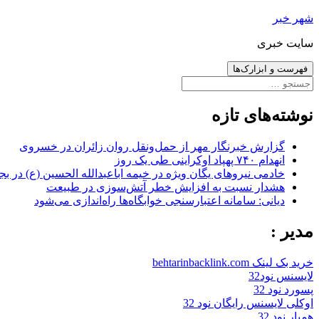
رفتن
شهر خبر
به
سایت خبری
نوشته‌ها
فهرست و ابزارک‌ها
جستجو
برای:
نوشته‌های تازه
گزارش خبرنگار مهر از حمل‌ونقل روان زائران در خسروی
انهدام ۷۴۰ پهپاد اوکراینی طی یک روز
خادمی نیروهای یگان ویژه در خیمه اباعبدالله الحسین (ع) در بج
هشدار نسبت به افزایش خطر آتش‌سوزی در طبیعت
دیانی: سامانه اعتبارسنجی خوابگاه‌ها راه‌اندازی می‌شود
مدیر :
خرید بک لینک behtarinbacklink.com
لایسنس نود32
پسورد نود 32
اوکلی لایسنس رایگان نود 32
همیار نود 32