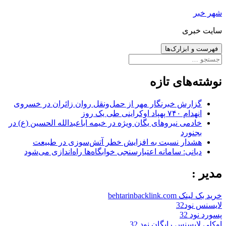
رفتن
شهر خبر
به
سایت خبری
نوشته‌ها
فهرست و ابزارک‌ها
جستجو
برای:
نوشته‌های تازه
گزارش خبرنگار مهر از حمل‌ونقل روان زائران در خسروی
انهدام ۷۴۰ پهپاد اوکراینی طی یک روز
خادمی نیروهای یگان ویژه در خیمه اباعبدالله الحسین (ع) در
بجنورد
هشدار نسبت به افزایش خطر آتش‌سوزی در طبیعت
دیانی: سامانه اعتبارسنجی خوابگاه‌ها راه‌اندازی می‌شود
مدیر :
خرید بک لینک behtarinbacklink.com
لایسنس نود32
پسورد نود 32
اوکلی لایسنس رایگان نود 32