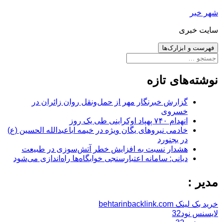
رفتن
شهر خبر
به
سایت خبری
نوشته‌ها
فهرست و ابزارک‌ها
جستجو
برای:
نوشته‌های تازه
گزارش خبرنگار مهر از حمل‌ونقل روان زائران در
خسروی
انهدام ۷۴۰ پهپاد اوکراینی طی یک روز
خادمی نیروهای یگان ویژه در خیمه اباعبدالله الحسین (ع)
در بجنورد
هشدار نسبت به افزایش خطر آتش‌سوزی در طبیعت
دیانی: سامانه اعتبارسنجی خوابگاه‌ها راه‌اندازی می‌شود
مدیر :
خرید بک لینک behtarinbacklink.com
لایسنس نود32