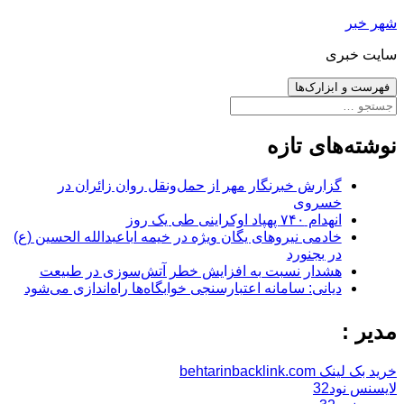
رفتن
شهر خبر
به
سایت خبری
نوشته‌ها
فهرست و ابزارک‌ها
جستجو
برای:
نوشته‌های تازه
گزارش خبرنگار مهر از حمل‌ونقل روان زائران در
خسروی
انهدام ۷۴۰ پهپاد اوکراینی طی یک روز
خادمی نیروهای یگان ویژه در خیمه اباعبدالله الحسین (ع)
در بجنورد
هشدار نسبت به افزایش خطر آتش‌سوزی در طبیعت
دیانی: سامانه اعتبارسنجی خوابگاه‌ها راه‌اندازی می‌شود
مدیر :
خرید بک لینک behtarinbacklink.com
لایسنس نود32