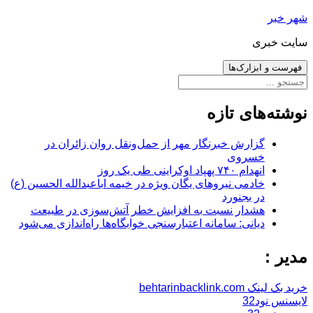
رفتن
شهر خبر
به
سایت خبری
نوشته‌ها
فهرست و ابزارک‌ها
جستجو
برای:
نوشته‌های تازه
گزارش خبرنگار مهر از حمل‌ونقل روان زائران در
خسروی
انهدام ۷۴۰ پهپاد اوکراینی طی یک روز
خادمی نیروهای یگان ویژه در خیمه اباعبدالله الحسین (ع)
در بجنورد
هشدار نسبت به افزایش خطر آتش‌سوزی در طبیعت
دیانی: سامانه اعتبارسنجی خوابگاه‌ها راه‌اندازی می‌شود
مدیر :
خرید بک لینک behtarinbacklink.com
لایسنس نود32