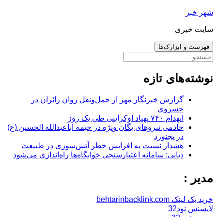
رفتن
شهر خبر
به
سایت خبری
نوشته‌ها
فهرست و ابزارک‌ها
جستجو
برای:
نوشته‌های تازه
گزارش خبرنگار مهر از حمل‌ونقل روان زائران در
خسروی
انهدام ۷۴۰ پهپاد اوکراینی طی یک روز
خادمی نیروهای یگان ویژه در خیمه اباعبدالله الحسین (ع)
در بجنورد
هشدار نسبت به افزایش خطر آتش‌سوزی در طبیعت
دیانی: سامانه اعتبارسنجی خوابگاه‌ها راه‌اندازی می‌شود
مدیر :
خرید بک لینک behtarinbacklink.com
لایسنس نود32