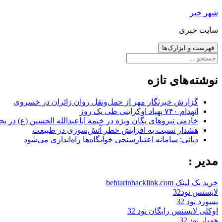
رفتن
شهر خبر
به
سایت خبری
نوشته‌ها
فهرست و ابزارک‌ها
جستجو
برای:
نوشته‌های تازه
گزارش خبرنگار مهر از حمل‌ونقل روان زائران در خسروی
انهدام ۷۴۰ پهپاد اوکراینی طی یک روز
خادمی نیروهای یگان ویژه در خیمه اباعبدالله الحسین (ع) در بج
هشدار نسبت به افزایش خطر آتش‌سوزی در طبیعت
دیانی: سامانه اعتبارسنجی خوابگاه‌ها راه‌اندازی می‌شود
مدیر :
خرید بک لینک behtarinbacklink.com
لایسنس نود32
پسورد نود 32
اوکلی لایسنس رایگان نود 32
همیار نود 32