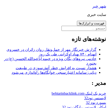
رفتن
شهر خبر
به
سایت خبری
نوشته‌ها
فهرست و ابزارک‌ها
جستجو
برای:
نوشته‌های تازه
گزارش خبرنگار مهر از حمل‌ونقل روان زائران در خسروی
انهدام ۷۴۰ پهپاد اوکراینی طی یک روز
خادمی نیروهای یگان ویژه در خیمه اباعبدالله الحسین (ع) در
بجنورد
هشدار نسبت به افزایش خطر آتش‌سوزی در طبیعت
دیانی: سامانه اعتبارسنجی خوابگاه‌ها راه‌اندازی می‌شود
مدیر :
خرید بک لینک behtarinbacklink.com
لایسنس نود32
پسورد نود 32
اوکلی لایسنس رایگان نود 32