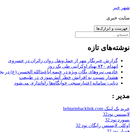
رفتن
شهر خبر
به
سایت خبری
نوشته‌ها
فهرست و ابزارک‌ها
جستجو
برای:
نوشته‌های تازه
گزارش خبرنگار مهر از حمل‌ونقل روان زائران در خسروی
انهدام ۷۴۰ پهپاد اوکراینی طی یک روز
خادمی نیروهای یگان ویژه در خیمه اباعبدالله الحسین (ع) در بج
هشدار نسبت به افزایش خطر آتش‌سوزی در طبیعت
دیانی: سامانه اعتبارسنجی خوابگاه‌ها راه‌اندازی می‌شود
مدیر :
خرید بک لینک behtarinbacklink.com
لایسنس نود32
پسورد نود 32
اوکلی لایسنس رایگان نود 32
همیار نود 32