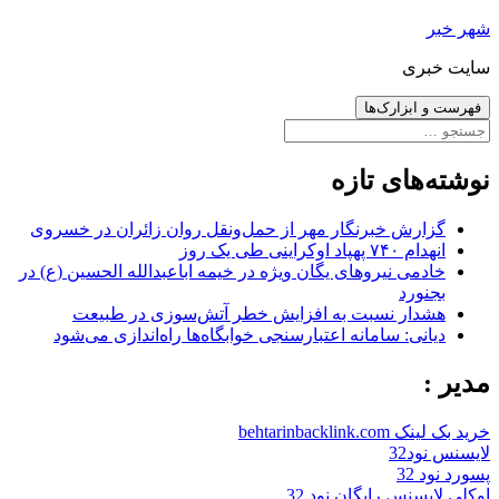
رفتن
شهر خبر
به
سایت خبری
نوشته‌ها
فهرست و ابزارک‌ها
جستجو
برای:
نوشته‌های تازه
گزارش خبرنگار مهر از حمل‌ونقل روان زائران در خسروی
انهدام ۷۴۰ پهپاد اوکراینی طی یک روز
خادمی نیروهای یگان ویژه در خیمه اباعبدالله الحسین (ع) در
بجنورد
هشدار نسبت به افزایش خطر آتش‌سوزی در طبیعت
دیانی: سامانه اعتبارسنجی خوابگاه‌ها راه‌اندازی می‌شود
مدیر :
خرید بک لینک behtarinbacklink.com
لایسنس نود32
پسورد نود 32
اوکلی لایسنس رایگان نود 32