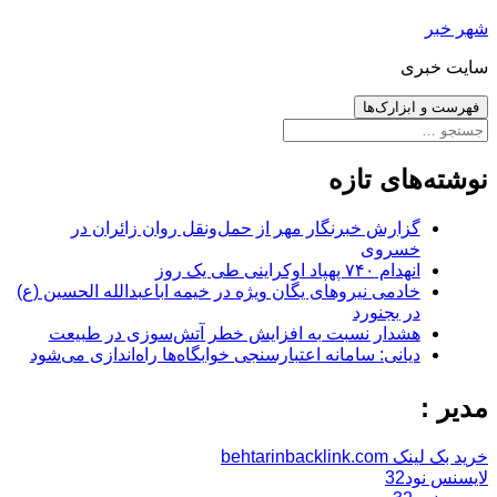
رفتن
شهر خبر
به
سایت خبری
نوشته‌ها
فهرست و ابزارک‌ها
جستجو
برای:
نوشته‌های تازه
گزارش خبرنگار مهر از حمل‌ونقل روان زائران در
خسروی
انهدام ۷۴۰ پهپاد اوکراینی طی یک روز
خادمی نیروهای یگان ویژه در خیمه اباعبدالله الحسین (ع)
در بجنورد
هشدار نسبت به افزایش خطر آتش‌سوزی در طبیعت
دیانی: سامانه اعتبارسنجی خوابگاه‌ها راه‌اندازی می‌شود
مدیر :
خرید بک لینک behtarinbacklink.com
لایسنس نود32