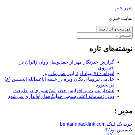
رفتن
شهر خبر
به
سایت خبری
نوشته‌ها
فهرست و ابزارک‌ها
جستجو
برای:
نوشته‌های تازه
گزارش خبرنگار مهر از حمل‌ونقل روان زائران در
خسروی
انهدام ۷۴۰ پهپاد اوکراینی طی یک روز
خادمی نیروهای یگان ویژه در خیمه اباعبدالله الحسین (ع)
در بجنورد
هشدار نسبت به افزایش خطر آتش‌سوزی در طبیعت
دیانی: سامانه اعتبارسنجی خوابگاه‌ها راه‌اندازی می‌شود
مدیر :
خرید بک لینک behtarinbacklink.com
لایسنس نود32