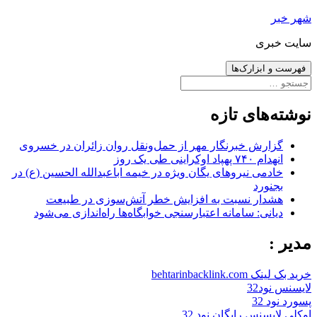
رفتن
شهر خبر
به
سایت خبری
نوشته‌ها
فهرست و ابزارک‌ها
جستجو
برای:
نوشته‌های تازه
گزارش خبرنگار مهر از حمل‌ونقل روان زائران در خسروی
انهدام ۷۴۰ پهپاد اوکراینی طی یک روز
خادمی نیروهای یگان ویژه در خیمه اباعبدالله الحسین (ع) در
بجنورد
هشدار نسبت به افزایش خطر آتش‌سوزی در طبیعت
دیانی: سامانه اعتبارسنجی خوابگاه‌ها راه‌اندازی می‌شود
مدیر :
خرید بک لینک behtarinbacklink.com
لایسنس نود32
پسورد نود 32
اوکلی لایسنس رایگان نود 32