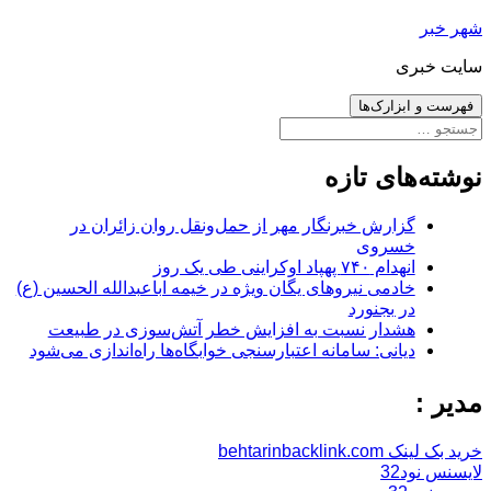
رفتن
شهر خبر
به
سایت خبری
نوشته‌ها
فهرست و ابزارک‌ها
جستجو
برای:
نوشته‌های تازه
گزارش خبرنگار مهر از حمل‌ونقل روان زائران در
خسروی
انهدام ۷۴۰ پهپاد اوکراینی طی یک روز
خادمی نیروهای یگان ویژه در خیمه اباعبدالله الحسین (ع)
در بجنورد
هشدار نسبت به افزایش خطر آتش‌سوزی در طبیعت
دیانی: سامانه اعتبارسنجی خوابگاه‌ها راه‌اندازی می‌شود
مدیر :
خرید بک لینک behtarinbacklink.com
لایسنس نود32