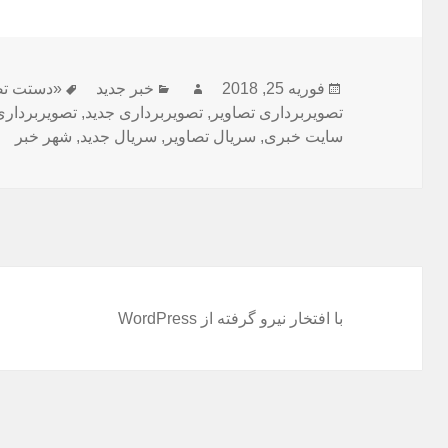
ارسال
نویسنده
دسته‌ها
برچسب‌ها
فوریه 25, 2018
خبر جدید
«دستت تص
شده
تصویربرداری تصاویر
,
تصویربرداری جدید
,
تصویربردار
در
سایت خبری
,
سریال تصاویر
,
سریال جدید
,
شهر خبر
با افتخار نیرو گرفته از WordPress